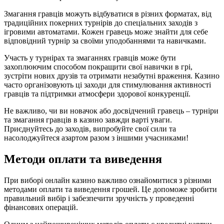
Змагання гравців можуть відбуватися в різних форматах, від
традиційних покерних турнірів до спеціальних заходів з
ігровими автоматами. Кожен гравець може знайти для себе
відповідний турнір за своїми уподобаннями та навичками.
Участь у турнірах та змаганнях гравців може бути
захоплюючим способом покращити свої навички в грі,
зустріти нових друзів та отримати незабутні враження. Казино
часто організовують ці заходи для стимулювання активності
гравців та підтримки атмосфери здорової конкуренції.
Не важливо, чи ви новачок або досвідчений гравець – турніри
та змагання гравців в казино завжди варті уваги.
Приєднуйтесь до заходів, випробуйте свої сили та
насолоджуйтеся азартом разом з іншими учасниками!
Методи оплати та виведення
При виборі онлайн казино важливо ознайомитися з різними
методами оплати та виведення грошей. Це допоможе зробити
правильний вибір і забезпечити зручність у проведенні
фінансових операцій.