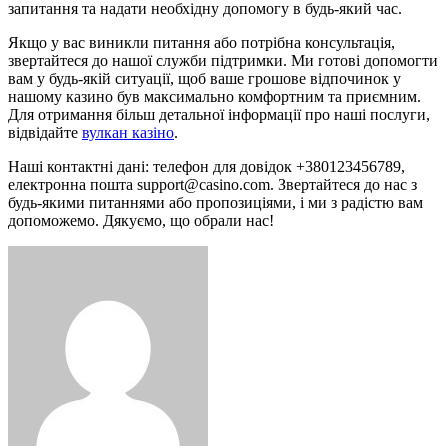
запитання та надати необхідну допомогу в будь-який час.
Якщо у вас виникли питання або потрібна консультація,
звертайтеся до нашої служби підтримки. Ми готові допомогти
вам у будь-якій ситуації, щоб ваше грошове відпочинок у
нашому казино був максимально комфортним та приємним.
Для отримання більш детальної інформації про наші послуги,
відвідайте
вулкан казіно
.
Наші контактні дані: телефон для довідок +380123456789,
електронна пошта
support@casino.com
. Звертайтеся до нас з
будь-якими питаннями або пропозиціями, і ми з радістю вам
допоможемо. Дякуємо, що обрали нас!