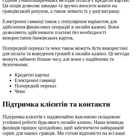
Одним з найпоширеніших методів оплати є кредитні картки.
Ця опція дозволяє швидко та зручно вносити кошти на
гравцівський рахунок, а також знімати їх у разі виграшу.
Електронні гаманці також є популярним варіантом для
здійснення фінансових операцій в онлайн казино. Вони
дозволяють здійснювати платежі без необхідності
використання банківських карток.
Попередній переказ та чеки також можуть бути використані
для оплати та виведення грошей в онлайн казино. Ці методи
можуть займати більше часу, але вони є надійними та
безпечними.
Кредитні картки
Електронні гаманці
Попередній переказ
Чеки
Підтримка клієнтів та контакти
Підтримка клієнтів є надзвичайно важливою складовою
успішної роботи будь-якого онлайн казино. Наша команда
фахівців працює цілодобово, щоб забезпечити найкращий
сервіс для наших гравців. Ми готові відповісти на всі ваші