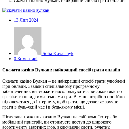
Скачати казіно Вулкан: найкращий спосіб грати онлайн
13
Лип 2024
Sofia Kovalchyk
0 Коментарі
Скачати казіно Вулкан: найкращий спосіб грати онлайн
Скачати казіно Вулкан – це найкращий спосіб грати улюблені
ігри онлайн. Завдяки спеціальному програмному
забезпеченню, ви зможете насолоджуватися високою якістю
графіки та швидкими темпами гри. Вам не потрібно постійно
підключатися до Інтернету, щоб грати, що дозволяє зручно
грати в будь-який час і в будь-якому місці.
Після завантаження казино Вулкан на свій комп”ютер або
мобільний пристрій, ви отримуєте доступ до широкого
асортименту азартних ігор, включаючи слоти, рулетку,