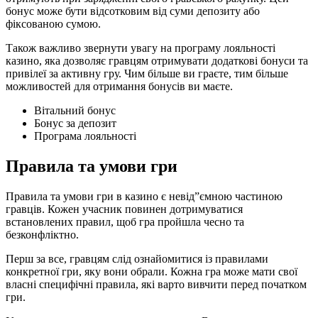
бонус може бути відсотковим від суми депозиту або
фіксованою сумою.
Також важливо звернути увагу на програму лояльності
казино, яка дозволяє гравцям отримувати додаткові бонуси та
привілеї за активну гру. Чим більше ви граєте, тим більше
можливостей для отримання бонусів ви маєте.
Вітальний бонус
Бонус за депозит
Програма лояльності
Правила та умови гри
Правила та умови гри в казино є невід”ємною частиною
гравців. Кожен учасник повинен дотримуватися
встановлених правил, щоб гра пройшла чесно та
безконфліктно.
Перш за все, гравцям слід ознайомитися із правилами
конкретної гри, яку вони обрали. Кожна гра може мати свої
власні специфічні правила, які варто вивчити перед початком
гри.